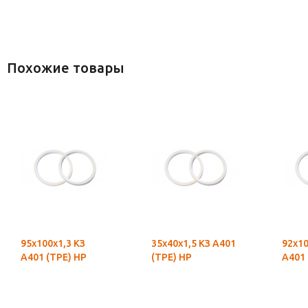
Похожие товары
95х100х1,3 КЗ
35х40х1,5 КЗ А401
92х10
А401 (ТРЕ) НР
(ТРЕ) НР
А401 