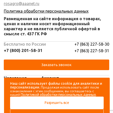
rosagro@aaanet.ru
Политика обработки персональных данных
Размещенная на сайте информация о товарах,
ценах и наличии носит информационный
характер и не является публичной офертой в
смысле ст. 437 ГК РФ
Бесплатно по России
+7 (863) 227-58-30
+7 (800) 201-58-31
+7 (863) 227-58-31
Заказать звонок
Навигация
Аккаунт
Наш сайт использует файлы cookie для аналитики и
персонализации.
Продолжая использовать сайт после
Каталог
Вход
ознакомления с этим сообщением, вы соглашаетесь с
Политикой обработки персональных данных
нашей
.
О компании
Регистрация
Разрешить все
Контакты
Доставка и оплата