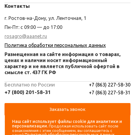
Контакты
г. Ростов-на-Дону, ул. Ленточная, 1
Пн-Пт: с 09:00 — до 17:00
rosagro@aaanet.ru
Политика обработки персональных данных
Размещенная на сайте информация о товарах,
ценах и наличии носит информационный
характер и не является публичной офертой в
смысле ст. 437 ГК РФ
Бесплатно по России
+7 (863) 227-58-30
+7 (800) 201-58-31
+7 (863) 227-58-31
Заказать звонок
Наш сайт использует файлы cookie для аналитики и
Навигация
Аккаунт
персонализации.
Продолжая использовать сайт после
ознакомления с этим сообщением, вы соглашаетесь с
Политикой обработки персональных данных
нашей
.