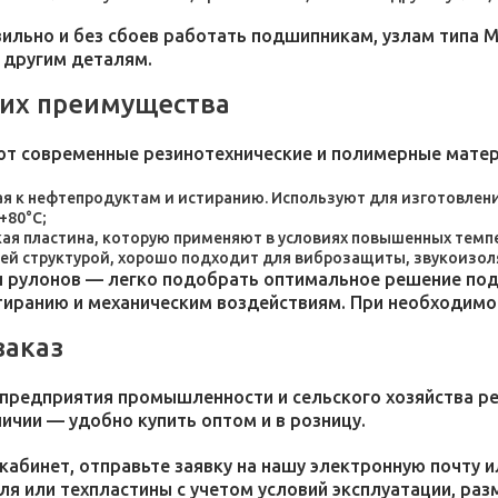
льно и без сбоев работать подшипникам, узлам типа М
 другим деталям.
 их преимущества
ют современные резинотехнические и полимерные мате
я к нефтепродуктам и истиранию. Используют для изготовления
+80°C;
пластина, которую применяют в условиях повышенных темпер
ей структурой, хорошо подходит для виброзащиты, звукоизол
 рулонов — легко подобрать оптимальное решение под 
стиранию и механическим воздействиям. При необходим
заказ
 предприятия промышленности и сельского хозяйства р
личии — удобно купить оптом и в розницу.
кабинет, отправьте заявку на нашу электронную почту 
я или техпластины с учетом условий эксплуатации, раз