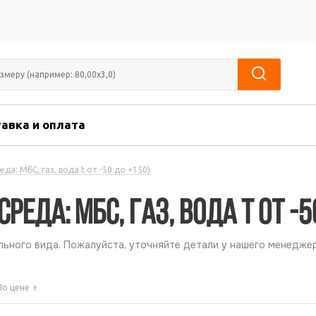
авка и оплата
да: МБС, газ, вода t от -50 до +150)
еда: МБС, газ, вода t от -5
ьного вида. Пожалуйста, уточняйте детали у нашего менеджер
По цене