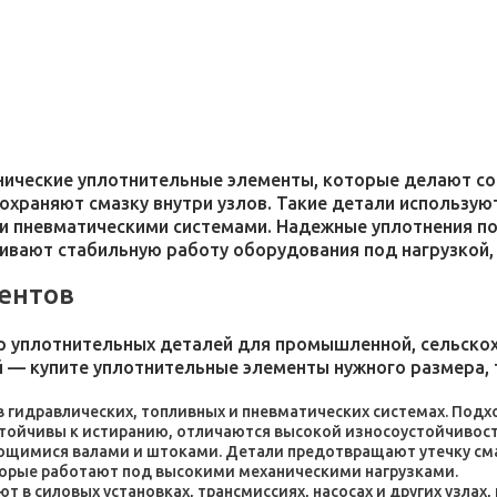
хнические уплотнительные элементы, которые делают 
 сохраняют смазку внутри узлов. Такие детали использ
и пневматическими системами. Надежные уплотнения п
чивают стабильную работу оборудования под нагрузкой,
ентов
 уплотнительных деталей для промышленной, сельскохо
 — купите уплотнительные элементы нужного размера, 
 в гидравлических, топливных и пневматических системах. По
стойчивы к истиранию, отличаются высокой износоустойчивос
ющимися валами и штоками. Детали предотвращают утечку сма
торые работают под высокими механическими нагрузками.
 в силовых установках, трансмиссиях, насосах и других узлах