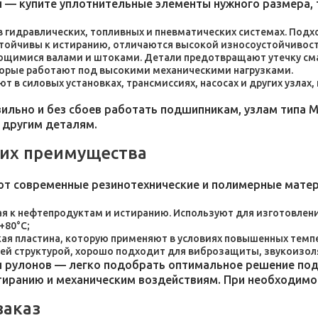
 — купите уплотнительные элементы нужного размера, 
 в гидравлических, топливных и пневматических системах. По
стойчивы к истиранию, отличаются высокой износоустойчивос
ющимися валами и штоками. Детали предотвращают утечку сма
торые работают под высокими механическими нагрузками.
 в силовых установках, трансмиссиях, насосах и других узлах
льно и без сбоев работать подшипникам, узлам типа М
 другим деталям.
 их преимущества
ют современные резинотехнические и полимерные мате
я к нефтепродуктам и истиранию. Используют для изготовления
+80°C;
пластина, которую применяют в условиях повышенных темпер
ей структурой, хорошо подходит для виброзащиты, звукоизол
 рулонов — легко подобрать оптимальное решение под 
стиранию и механическим воздействиям. При необходим
заказ