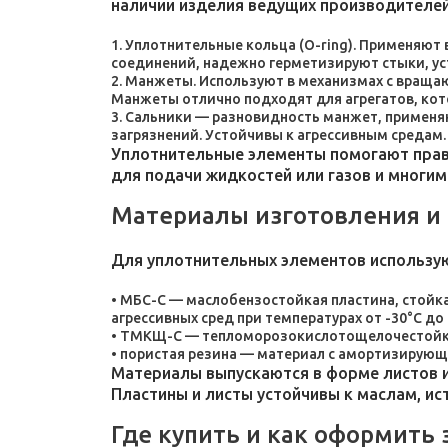
наличии изделия ведущих производителей
Уплотнительные кольца (O-ring). Применяют
соединений, надежно герметизируют стыки, у
Манжеты. Используют в механизмах с враща
Манжеты отлично подходят для агрегатов, ко
Сальники — разновидность манжет, применяют
загрязнений. Устойчивы к агрессивным средам.
Уплотнительные элементы помогают прави
для подачи жидкостей или газов и многим
Материалы изготовления и
Для уплотнительных элементов использу
МБС-С — маслобензостойкая пластина, стойка
агрессивных сред при температурах от -30°C до 
ТМКЩ-С — тепломорозокислотощелочестойкая 
пористая резина — материал с амортизирующ
Материалы выпускаются в форме листов и
Пластины и листы устойчивы к маслам, и
Где купить и как оформить 