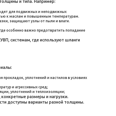
толщины и типа. Например:
дходят для подвижных и неподвижных
тью к маслам и повышенным температурам.
зки, защищают узлы от пыли и влаги.
, где особенно важно предотвратить попадание
УВП, системам, где используют шланги
риалы:
 прокладок, уплотнений и настилов в условиях
атур и агрессивных сред;
яции, уплотнений и теплоизоляции;
конкретные размеры и нагрузки.
ости доступны варианты разной толщины.